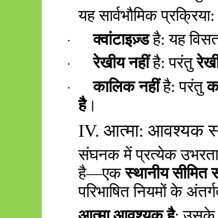
यह सार्वभौमिक प्रक्रिया:
क्वांटाइज़्ड
है: यह विसत
·
रेखीय नहीं
है: परंतु
रेख
·
कालिक नहीं
है: परंतु
क
·
है
।
IV.
आत्मा: आवश्यक स्
संघनक में प्रत्येक उभरत
है—एक
स्थानीय सीमित 
परिभाषित नियमों के अंतर्ग
आत्मा आवश्यक है
:
उसके 